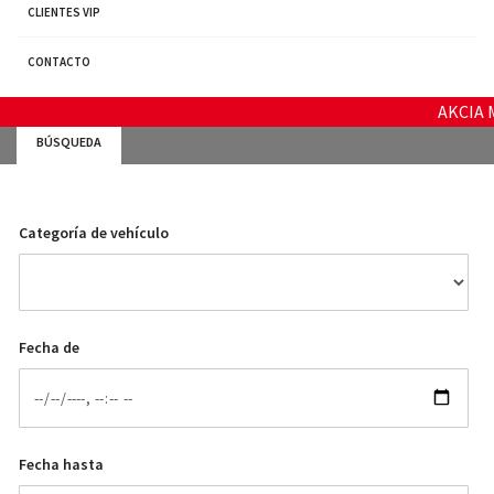
CLIENTES VIP
Eslovaquia.
Actualmente tenemos 150 vehículos disponibles para
CONTACTO
alquilar .
AKCIA MÁJ + JÚ
BÚSQUEDA
Categoría de vehículo
Fecha de
Fecha hasta