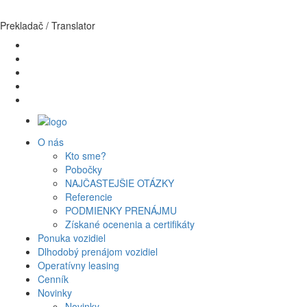
Prekladač / Translator
O nás
Kto sme?
Pobočky
Domov
NAJČASTEJŠIE OTÁZKY
Kontakt
Referencie
PODMIENKY PRENÁJMU
KONTAKT
Získané ocenenia a certifikáty
Ponuka vozidiel
Dlhodobý prenájom vozidiel
Pobočky - Žilina, Bratislava, Košice, Ilava (vozidlá pristavujeme do
Operatívny leasing
všetkých miest SR)
Cenník
+421 917 551 551
Novinky
Novinky