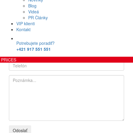
mkcar@mkcar.sk
Blog
MK CAR s.r.o. Autopožičovňa
Videá
mkcar_pozicajsima
PR Články
VIP klienti
MKcar - Autopožičovňa
Kontakt
Potrebujete poradiť?
+421 917 551 551
CES
Odoslať