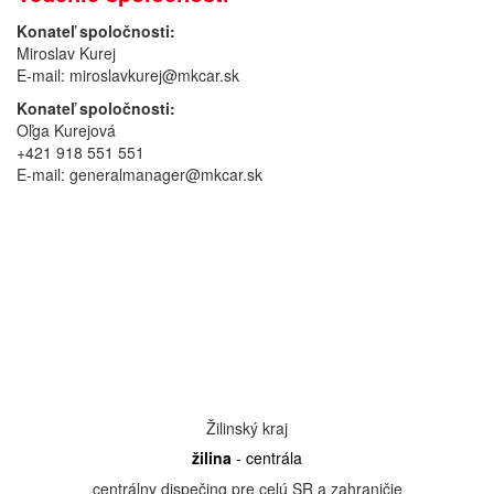
Konateľ spoločnosti:
Miroslav Kurej
E-mail: miroslavkurej@mkcar.sk
Konateľ spoločnosti:
Oľga Kurejová
+421 918 551 551
E-mail: generalmanager@mkcar.sk
Žilinský kraj
žilina
- centrála
centrálny dispečing pre celú SR a zahraničie