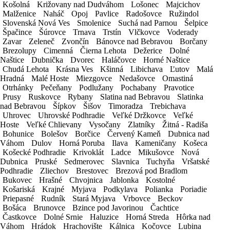
Kontaktná osoba
Košolná
Košolná
Križovany nad Dudváhom
Križovany nad Dudváhom
Lošonec
Lošonec
Majcichov
Majcichov
Malženice
Malženice
Naháč
Naháč
Opoj
Opoj
Pavlice
Pavlice
Radošovce
Radošovce
Ružindol
Ružindol
IČO
Slovenská Nová Ves
Slovenská Nová Ves
Smolenice
Smolenice
Suchá nad Parnou
Suchá nad Parnou
Šelpice
Šelpice
Špačince
Špačince
Šúrovce
Šúrovce
Trnava
Trnava
Trstín
Trstín
Vlčkovce
Vlčkovce
Voderady
Voderady
Trvalý pobyt / Sídlo spoločnosti
Zavar
Zavar
Zeleneč
Zeleneč
Zvončín
Zvončín
Bánovce nad Bebravou
Bánovce nad Bebravou
Borčany
Borčany
E-mail
Brezolupy
Brezolupy
Cimenná
Cimenná
Čierna Lehota
Čierna Lehota
Dežerice
Dežerice
Dolné
Dolné
Naštice
Naštice
Dubnička
Dubnička
Dvorec
Dvorec
Haláčovce
Haláčovce
Horné Naštice
Horné Naštice
Telefón
Chudá Lehota
Chudá Lehota
Krásna Ves
Krásna Ves
Kšinná
Kšinná
Libichava
Libichava
Ľutov
Ľutov
Malá
Malá
Hradná
Hradná
Malé Hoste
Malé Hoste
Miezgovce
Miezgovce
Nedašovce
Nedašovce
Omastiná
Omastiná
Vek vodiča
Otrhánky
Otrhánky
Pečeňany
Pečeňany
Podlužany
Podlužany
Pochabany
Pochabany
Pravotice
Pravotice
Prusy
Prusy
Ruskovce
Ruskovce
Rybany
Rybany
Slatina nad Bebravou
Slatina nad Bebravou
Slatinka
Slatinka
Národnosť
nad Bebravou
nad Bebravou
Šípkov
Šípkov
Šišov
Šišov
Timoradza
Timoradza
Trebichava
Trebichava
Uhrovec
Uhrovec
Uhrovské Podhradie
Uhrovské Podhradie
Veľké Držkovce
Veľké Držkovce
Veľké
Veľké
DETAIL PRENÁJMU
Hoste
Hoste
Veľké Chlievany
Veľké Chlievany
Vysočany
Vysočany
Zlatníky
Zlatníky
Žitná - Radiša
Žitná - Radiša
Bohunice
Bohunice
Bolešov
Bolešov
Borčice
Borčice
Červený Kameň
Červený Kameň
Dubnica nad
Dubnica nad
Miesto vyzdvihnutia vozidla
Váhom
Váhom
Dulov
Dulov
Horná Poruba
Horná Poruba
Ilava
Ilava
Kameničany
Kameničany
Košeca
Košeca
Miesto odovzdania vozidla
Košecké Podhradie
Košecké Podhradie
Krivoklát
Krivoklát
Ladce
Ladce
Mikušovce
Mikušovce
Nová
Nová
Dubnica
Dubnica
Pruské
Pruské
Sedmerovec
Sedmerovec
Slavnica
Slavnica
Tuchyňa
Tuchyňa
Vršatské
Vršatské
Podhradie
Podhradie
Zliechov
Zliechov
Brestovec
Brestovec
Brezová pod Bradlom
Brezová pod Bradlom
Dátum a čas od
Bukovec
Bukovec
Hrašné
Hrašné
Chvojnica
Chvojnica
Jablonka
Jablonka
Kostolné
Kostolné
Košariská
Košariská
Krajné
Krajné
Myjava
Myjava
Podkylava
Podkylava
Polianka
Polianka
Poriadie
Poriadie
Priepasné
Priepasné
Rudník
Rudník
Stará Myjava
Stará Myjava
Vrbovce
Vrbovce
Beckov
Beckov
Dátum a čas do
Bošáca
Bošáca
Brunovce
Brunovce
Bzince pod Javorinou
Bzince pod Javorinou
Čachtice
Čachtice
Častkovce
Častkovce
Dolné Srnie
Dolné Srnie
Haluzice
Haluzice
Horná Streda
Horná Streda
Hôrka nad
Hôrka nad
Váhom
Váhom
Hrádok
Hrádok
Hrachovište
Hrachovište
Kálnica
Kálnica
Kočovce
Kočovce
Lubina
Lubina
Spôsob platby