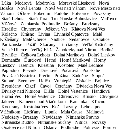
Lúka
Lúka
Modrová
Modrová
Modrovka
Modrovka
Moravské Lieskové
Moravské Lieskové
Nová
Nová
Bošáca
Bošáca
Nová Lehota
Nová Lehota
Nová Ves nad Váhom
Nová Ves nad Váhom
Nové Mesto nad
Nové Mesto nad
Váhom
Váhom
Očkov
Očkov
Pobedim
Pobedim
Podolie
Podolie
Potvorice
Potvorice
Považany
Považany
Stará Lehota
Stará Lehota
Stará Turá
Stará Turá
Trenčianske Bohuslavice
Trenčianske Bohuslavice
Vaďovce
Vaďovce
Višňové
Višňové
Zemianske Podhradie
Zemianske Podhradie
Bošany
Bošany
Brodzany
Brodzany
Hradište
Hradište
Chynorany
Chynorany
Ješkova Ves
Ješkova Ves
Klátova Nová Ves
Klátova Nová Ves
Fakturačné údaje
Kolačno
Kolačno
Krásno
Krásno
Livina
Livina
Livinské Opatovce
Livinské Opatovce
Malé
Malé
Pristavenie a odstavenie vozidla v rámci
Kršteňany
Kršteňany
Malé Uherce
Malé Uherce
Nadlice
Nadlice
Nedanovce
Nedanovce
Ostratice
Ostratice
Partizánske
Partizánske
Pažiť
Pažiť
Skačany
Skačany
Turčianky
Turčianky
Veľké Kršteňany
Veľké Kršteňany
pobočky (mesta)
Zadarmo
Veľké Uherce
Veľké Uherce
Veľký Klíž
Veľký Klíž
Žabokreky nad Nitrou
Žabokreky nad Nitrou
Bodiná
Bodiná
Havaríjne a zákonné poistenie
Zadarmo
Brvnište
Brvnište
Čelkova Lehota
Čelkova Lehota
Dolná Mariková
Dolná Mariková
Dolný Lieskov
Dolný Lieskov
Asistenčné služby v rámci EÚ
Zadarmo
Domaniža
Domaniža
Ďurďové
Ďurďové
Hatné
Hatné
Horná Mariková
Horná Mariková
Horný
Horný
Lieskov
Lieskov
Jasenica
Jasenica
Klieština
Klieština
Kostolec
Kostolec
Malé Lednice
Malé Lednice
Nad 1 mesiac prenájmu čistenie vozidla
Papradno
Papradno
Plevník - Drienové
Plevník - Drienové
Počarová
Počarová
Podskalie
Podskalie
Zadarmo
Považská Bystrica
Považská Bystrica
Prečín
Prečín
Pružina
Pružina
Sádočné
Sádočné
Slopná
Slopná
Detská autosedačka
5€ / deň
Stupné
Stupné
Sverepec
Sverepec
Udiča
Udiča
Vrchteplá
Vrchteplá
Záskalie
Záskalie
Bojnice
Bojnice
Bystričany
Bystričany
Cigeľ
Cigeľ
Čavoj
Čavoj
Čereňany
Čereňany
Diviacka Nová Ves
Diviacka Nová Ves
Navigácia
3€ / deň
Diviaky nad Nitricou
Diviaky nad Nitricou
Dlžín
Dlžín
Dolné Vestenice
Dolné Vestenice
Handlová
Handlová
Detský podsedák
3€ / deň
Horná Ves
Horná Ves
Horné Vestenice
Horné Vestenice
Chrenovec - Brusno
Chrenovec - Brusno
Chvojnica
Chvojnica
Svadobné ŠPZ
3€ / deň
Jalovec
Jalovec
Kamenec pod Vtáčnikom
Kamenec pod Vtáčnikom
Kanianka
Kanianka
Kľačno
Kľačno
Kocurany
Kocurany
Kostolná Ves
Kostolná Ves
Koš
Koš
Lazany
Lazany
Lehota pod
Lehota pod
Cestujete do zahraničia?
Vtáčnikom
Vtáčnikom
Liešťany
Liešťany
Lipník
Lipník
Malá Čausa
Malá Čausa
Malinová
Malinová
Áno
Nedožery - Brezany
Nedožery - Brezany
Nevidzany
Nevidzany
Nitrianske Pravno
Nitrianske Pravno
Nie
Nitrianske Rudno
Nitrianske Rudno
Nitrianske Sučany
Nitrianske Sučany
Nitrica
Nitrica
Nováky
Nováky
Všetky krajiny, ktoré sa chystáte navštíviť
Opatovce nad Nitrou
Opatovce nad Nitrou
Oslany
Oslany
Podhradie
Podhradie
Poluvsie
Poluvsie
Poruba
Poruba