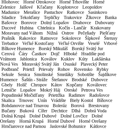
1 deň:
112,20€
Hlohovec
Hlohovec
Horné Otrokovce
Horné Otrokovce
Horné Trhovište
Horné Trhovište
Horné
Horné
2-3 dni:
94,44€
Zelenice
Zelenice
Jalšové
Jalšové
Kľačany
Kľačany
Koplotovce
Koplotovce
Leopoldov
Leopoldov
Madunice
Madunice
Merašice
Merašice
Pastuchov
Pastuchov
Ratkovce
Ratkovce
Sasinkovo
Sasinkovo
4-7 dní:
93,50€
Siladice
Siladice
Tekolďany
Tekolďany
Tepličky
Tepličky
Trakovice
Trakovice
Žlkovce
Žlkovce
Banka
Banka
8-11 dní:
92,57€
Bašovce
Bašovce
Borovce
Borovce
Dolný Lopašov
Dolný Lopašov
Drahovce
Drahovce
Dubovany
Dubovany
12-14 dní:
91,63€
Ducové
Ducové
Hubina
Hubina
Chtelnica
Chtelnica
Kočín - Lančár
Kočín - Lančár
Krakovany
Krakovany
15-20 dní:
90,70€
Moravany nad Váhom
Moravany nad Váhom
Nižná
Nižná
Ostrov
Ostrov
Pečeňady
Pečeňady
Piešťany
Piešťany
Prašník
Prašník
Rakovice
Rakovice
Ratnovce
Ratnovce
Sokolovce
Sokolovce
Šípkové
Šípkové
Šterusy
Šterusy
21-25 dní:
89,76€
Trebatice
Trebatice
Veľké Kostoľany
Veľké Kostoľany
Veľké Orvište
Veľké Orvište
Veselé
Veselé
Vrbové
Vrbové
26-30 dní:
88,83€
Bílkove Humence
Bílkove Humence
Borský Mikuláš
Borský Mikuláš
Borský Svätý Jur
Borský Svätý Jur
nad 31 dní:
dohodou
Cerová
Cerová
Čáry
Čáry
Častkov
Častkov
Dojč
Dojč
Hlboké
Hlboké
Hradište pod
Hradište pod
Vrátnom
Vrátnom
Jablonica
Jablonica
Koválov
Koválov
Kuklov
Kuklov
Kúty
Kúty
Lakšárska
Lakšárska
*
cena za 1 deň prenájmu
Nová Ves
Nová Ves
Moravský Svätý Ján
Moravský Svätý Ján
Osuské
Osuské
Plavecký Peter
Plavecký Peter
*
vratná záloha 2000€
Podbranč
Podbranč
Prietrž
Prietrž
Prievaly
Prievaly
Rohov
Rohov
Rovensko
Rovensko
Rybky
Rybky
*
cena je uvedená bez DPH
Sekule
Sekule
Senica
Senica
Smolinské
Smolinské
Smrdáky
Smrdáky
Sobotište
Sobotište
Šajdíkove
Šajdíkove
Humence
Humence
Šaštín - Stráže
Šaštín - Stráže
Štefanov
Štefanov
Brodské
Brodské
Dubovce
Dubovce
OBJEDNÁVKOVÝ FORMULÁR
Gbely
Gbely
Holíč
Holíč
Chropov
Chropov
Kátov
Kátov
Kopčany
Kopčany
Koválovec
Koválovec
Letničie
Letničie
Lopašov
Lopašov
Mokrý Háj
Mokrý Háj
Oreské
Oreské
Petrova Ves
Petrova Ves
Táto objednávka je nezáväzná. Po jej odoslaní bude schválená
Popudinské Močidľany
Popudinské Močidľany
Prietržka
Prietržka
Radimov
Radimov
Radošovce
Radošovce
našími pracovníkmi.
Skalica
Skalica
Trnovec
Trnovec
Unín
Unín
Vrádište
Vrádište
Biely Kostol
Biely Kostol
Bíňovce
Bíňovce
Bohdanovce nad Trnavou
Bohdanovce nad Trnavou
Boleráz
Boleráz
Borová
Borová
Brestovany
Brestovany
Vozidlo
Bučany
Bučany
Buková
Buková
Cífer
Cífer
Dechtice
Dechtice
Dlhá
Dlhá
Dobrá Voda
Dobrá Voda
Dolná Krupá
Dolná Krupá
Dolné Dubové
Dolné Dubové
Dolné Lovčice
Dolné Lovčice
Dolné
Dolné
KONTAKTNÉ ÚDAJE
Orešany
Orešany
Horná Krupá
Horná Krupá
Horné Dubové
Horné Dubové
Horné Orešany
Horné Orešany
Hrnčiarovce nad Parnou
Hrnčiarovce nad Parnou
Jaslovské Bohunice
Jaslovské Bohunice
Kátlovce
Kátlovce