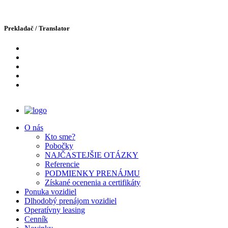
Prekladač / Translator
O nás
Kto sme?
Pobočky
NAJČASTEJŠIE OTÁZKY
Domov
Referencie
Novinky
PODMIENKY PRENÁJMU
Mercedes-Benz GLE 400d coupe NEW MODEL
Získané ocenenia a certifikáty
Ponuka vozidiel
01.09.2022
Dlhodobý prenájom vozidiel
Archív 2022
Operatívny leasing
Cenník
Mercedes-Benz GLE 400d coupe NEW MODEL