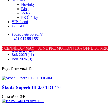
Novinky
Novinky
Mercedes-Benz GLE 400d coupe - NEW MODEL
Blog
V najvyššej výbave, je pripravený zažiť s Vami komfortnú jazdu
Videá
nabitú tými najlepšími zážitkami.
PR Články
VIP klienti
Kontakt
Archív
Potrebujete poradiť?
+421 917 551 551
Rok 2022
(12)
Rok 2023
(31)
 Z CENNÍKA✅MAY + JUNE PROMOTION | 10% OFF LIST PRIC
Rok 2024
(20)
Rok 2025
(11)
Rok 2026
(9)
Populárne vozidlá
Škoda Superb III 2.0 TDI 4×4
Cena už od 34€