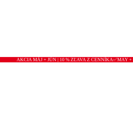
AKCIA MÁJ + JÚN | 10 % ZĽAVA Z CENNÍKA✅MAY + JUNE P