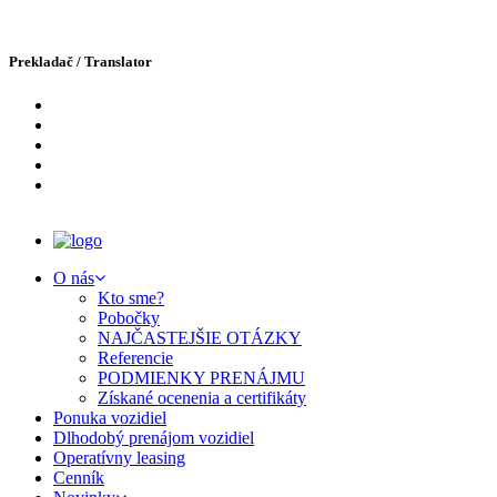
Prekladač / Translator
O nás
Kto sme?
Pobočky
NAJČASTEJŠIE OTÁZKY
Domov
Referencie
Novinky
PODMIENKY PRENÁJMU
Získané ocenenia a certifikáty
Novinky
Ponuka vozidiel
Dlhodobý prenájom vozidiel
Operatívny leasing
Archív
Cenník