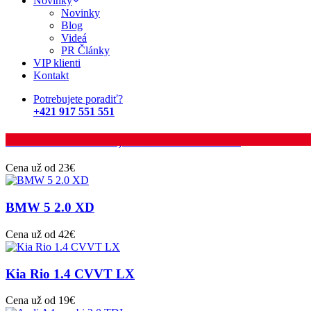
Novinky
Rok 2022
(12)
Novinky
Rok 2023
(31)
Blog
Rok 2024
(20)
Videá
Rok 2025
(11)
PR Články
Rok 2026
(9)
VIP klienti
Kontakt
Populárne vozidlá
Potrebujete poradiť?
+421 917 551 551
Škoda Octavia III 1,6 TDI Ambition Plus
Cena už od 23€
BMW 5 2.0 XD
Cena už od 42€
Kia Rio 1.4 CVVT LX
Cena už od 19€