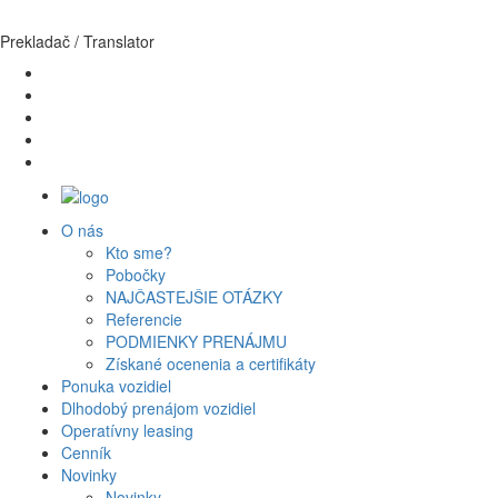
Prekladač / Translator
O nás
Kto sme?
Pobočky
Domov
NAJČASTEJŠIE OTÁZKY
Ponuka vozidiel
Referencie
PODMIENKY PRENÁJMU
Získané ocenenia a certifikáty
Toyota Proace Verso 2,0 D
Ponuka vozidiel
Dlhodobý prenájom vozidiel
9-miestne
Operatívny leasing
Cenník
Kategória:
9 miestne vozidlá
Novinky
Novinky