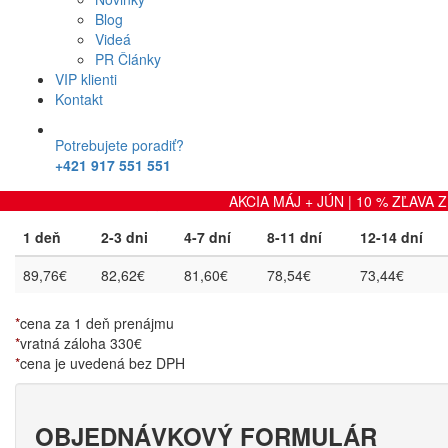
Blog
zobraziť fotografie
Videá
PR Články
Výbava
VIP klienti
Kontakt
Výbava: klimatizácia (+ klimatizácia v druhom rade), airbag vodiča a
zamykanie, elektrické ovládanie predných okien, autorádio s CD a
Potrebujete poradiť?
+421 917 551 551
Prevodovka
:
Manuál
Karoséria
:
5-dvero
Cenník prenájmu
AKCIA MÁJ + JÚN | 10 % ZĽAVA Z C
1 deň
2-3 dni
4-7 dní
8-11 dní
12-14 dní
89,76€
82,62€
81,60€
78,54€
73,44€
*
cena za 1 deň prenájmu
*
vratná záloha 330€
*
cena je uvedená bez DPH
OBJEDNÁVKOVÝ FORMULÁR