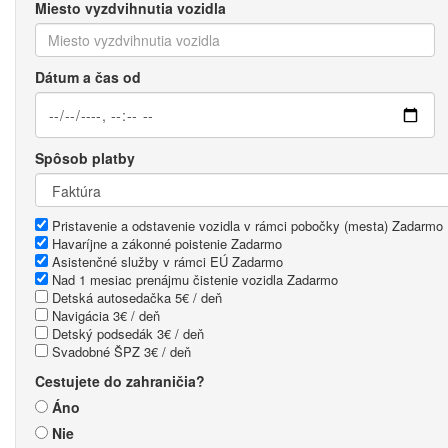
Miesto vyzdvihnutia vozidla
Dátum a čas od
Spôsob platby
Pristavenie a odstavenie vozidla v rámci pobočky (mesta)
Zadarmo
Havaríjne a zákonné poistenie
Zadarmo
Asistenčné služby v rámci EÚ
Zadarmo
Nad 1 mesiac prenájmu čistenie vozidla
Zadarmo
Detská autosedačka
5€ / deň
Navigácia
3€ / deň
Detský podsedák
3€ / deň
Svadobné ŠPZ
3€ / deň
Cestujete do zahraničia?
Áno
Nie