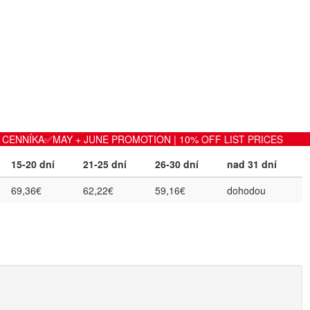
 spolujazdca, ABS, ESP, posilovač riadenia, alarm, centrálne
 MP3, tempomat
vé
Palivo
:
Diesel
ENNÍKA✅MAY + JUNE PROMOTION | 10% OFF LIST PRICES
15-20 dní
21-25 dní
26-30 dní
nad 31 dní
69,36€
62,22€
59,16€
dohodou