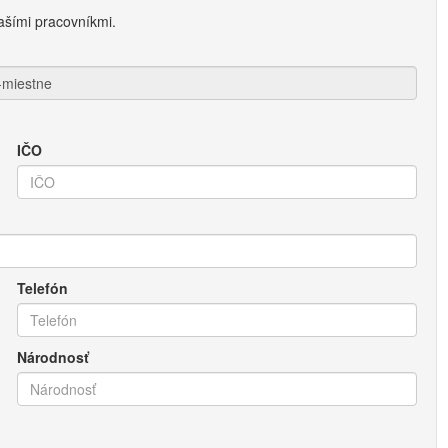
ašími pracovníkmi.
IČO
Telefón
Národnosť