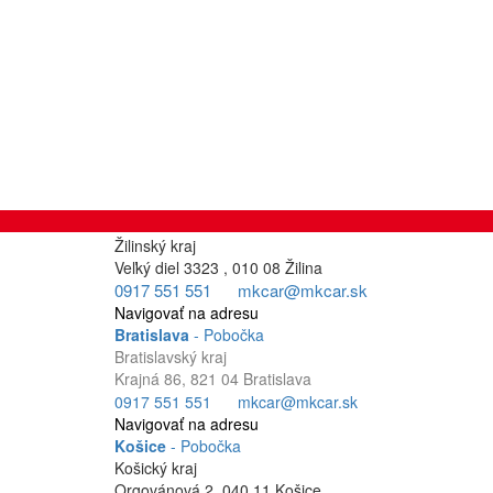
NENAŠLI STE ODPOVEĎ NA SVOJU OTÁZKU?
Potom nás neváhajte kontaktovať telefonicky alebo e-mailom na
mkcar@mkcar.sk
.
NAŠE SOCIÁLNE SIETE
Žilina
- Centrála
Žilinský kraj
Veľký diel 3323 , 010 08 Žilina
0917 551 551
mkcar@mkcar.sk
Navigovať na adresu
Bratislava
- Pobočka
Bratislavský kraj
Krajná 86, 821 04 Bratislava
0917 551 551
mkcar@mkcar.sk
Navigovať na adresu
Košice
- Pobočka
Košický kraj
Orgovánová 2, 040 11 Košice